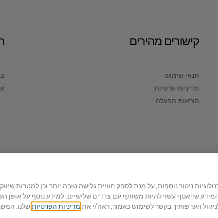
קישורים מהירים
ה
תנאי שימוש
צו
מדיניות פרטיות
או
הוראות הפעלה
תך, האתר משתמש בקבצי cookies וטכנולוגיות ניטור נוספות, על מנת לספק חוויית גלישה טובה יותר וכן למטרות
© 2022 Eric Cohen Books Ltd. All Rights Reserved
 לניהול העדפותיך בקשר לשימוש כאמור, ראה/י את
מדיניות הפרטיות
שלנו. המשך