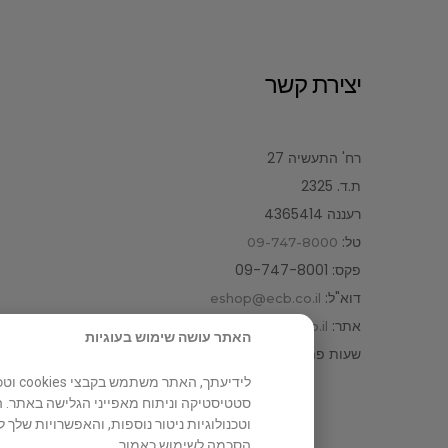
יצירת קשר
רח' התעשיה 27
ת.ד. 2325
רעננה 4365414
טל:
09-747-8000
פקס: 09-747-8001
דוא"ל:
eshop@ecb.co.il
אתר:
www.ecb.co.il
האתר עושה שימוש בעוגיות
שעות פתיחה: ימים ראשון – חמישי 08:30 – 17:00
לידיע
וטכנולוגיות ניטור נוספות, והאפשרויות שלך
הסכמה לשימוש כאמור